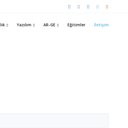
lık
Yazılım
AR-GE
Eğitimler
İletişim